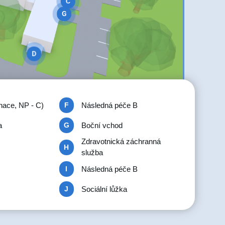
C
G
D
nace, NP - C)
Následná péče B
F
a
Boční vchod
G
Zdravotnická záchranná
H
služba
Následná péče B
I
Sociální lůžka
J