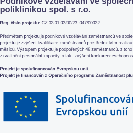
Podnikové vzdělávání ve společn
poliklinikou spol. s r.o.
Reg. číslo projektu:
CZ.03.01.03/00/23_047/00032
Předmětem projektu je podnikové vzdělávání zaměstnanců ve společno
projektu je zvýšení kvalifikace zaměstnanců prostřednictvím realizac
měsíců. Výstupem projektu je podpořených 48 zaměstnanců, z toho
zkvalitnění personální kapacity, a tak i zvýšení konkurenceschopnos
Projekt je spolufinancován Evropskou unií.
Projekt je financován z Operačního programu Zaměstnanost plu