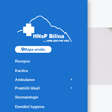
Mapa areálu
Recepce
Kariéra
Ambulance
Praktičtí lékaři
Chirurgická ambulance
Stomatologie
Diabetologická poradna
Pro dospělé
EMG prevence
Pro děti a dorost
Dentální hygiena