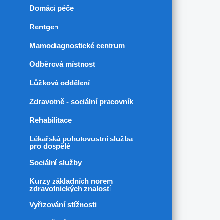
Ergoterapie
Domácí péče
Gynekologicko-porodnická
Rentgen
ambulance
Infusní terapie - ambulance
Mamodiagnostické centrum
léčby bolesti
Odběrová místnost
Interní ambulance
Lůžková oddělení
Kardiologická ambulance
Zdravotně - sociální pracovník
Kožní ambulance
Neurologická ambulance
Rehabilitace
Neukon
Lékařská pohotovostní služba
pro dospělé
Oční ambulance
Sociální služby
Onkologická poradna
Kurzy základních norem
Ortopedická ambulance
zdravotnických znalostí
ORL ambulance
Vyřizování stížnosti
Plicní ambulance