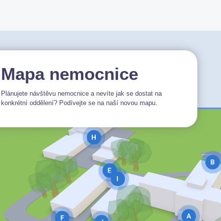
Mapa nemocnice
Plánujete návštěvu nemocnice a nevíte jak se dostat na
konkrétní oddělení? Podívejte se na naší novou mapu.
H
B
E
I
A
F