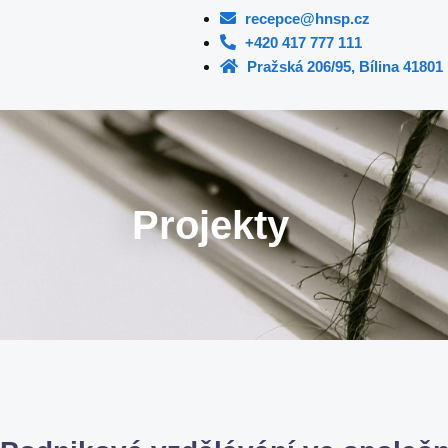
recepce@hnsp.cz
+420 417 777 111
Pražská 206/95, Bílina 41801
Projekty